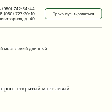
8 (950) 742-54-44
8 (950) 727-20-19
Проконсультироваться
леваторная, д. 49
ый мост левый длинный
атриот открытый мост левый