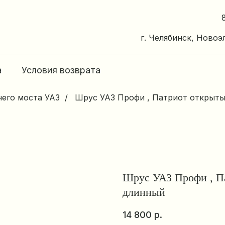
г. Челябинск, Новоэ
а
Условия возврата
него моста УАЗ
/
Шрус УАЗ Профи , Патриот открыт
Шрус УАЗ Профи , П
длинный
14 800
р.