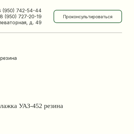
8 (950) 742-54-44
8 (950) 727-20-19
Проконсультироваться
леваторная, д. 49
 резина
лажка УАЗ-452 резина