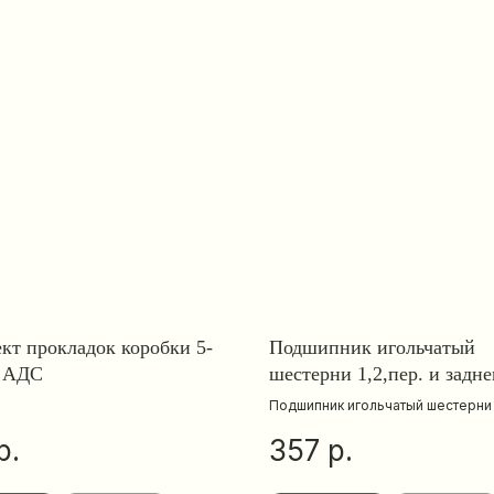
кт прокладок коробки 5-
Подшипник игольчатый
З АДС
шестерни 1,2,пер. и задне
5ст. КПП
Подшипник игольчатый шестерни 1
заднего хода 5ст. КПП
р.
р.
357