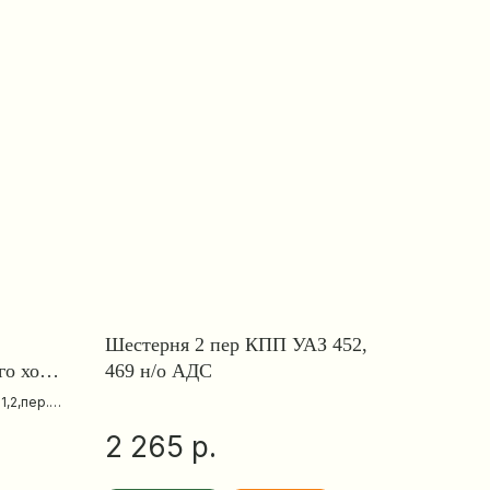
Шестерня 2 пер КПП УАЗ 452,
го хода
469 н/о АДС
,2,пер. и
р.
2 265