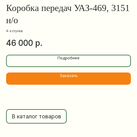
Коробка передач УАЗ-469, 3151
В
н/о
У
4-х ступка
р.
46 000
9
Подробнее
Заказать
В каталог товаров